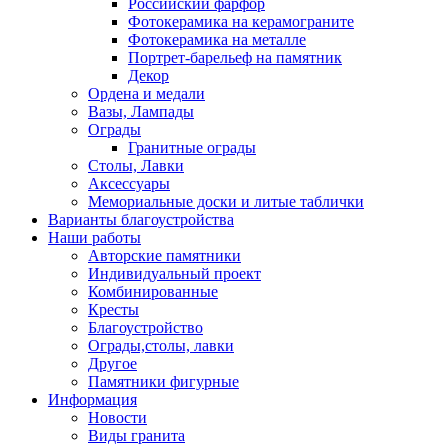
Российский фарфор
Фотокерамика на керамограните
Фотокерамика на металле
Портрет-барельеф на памятник
Декор
Ордена и медали
Вазы, Лампады
Ограды
Гранитные ограды
Столы, Лавки
Аксессуары
Мемориальные доски и литые таблички
Варианты благоустройства
Наши работы
Авторские памятники
Индивидуальный проект
Комбинированные
Кресты
Благоустройство
Ограды,столы, лавки
Другое
Памятники фигурные
Информация
Новости
Виды гранита