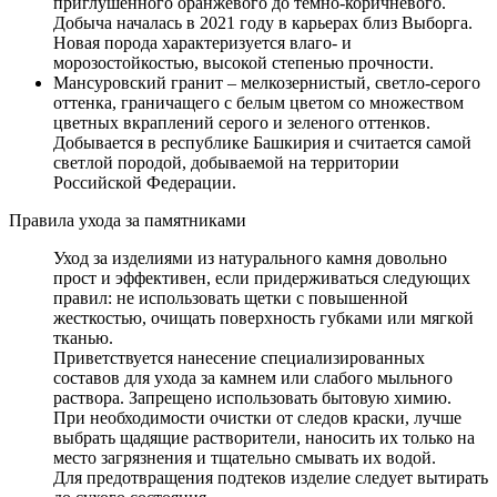
приглушенного оранжевого до темно-коричневого.
Добыча началась в 2021 году в карьерах близ Выборга.
Новая порода характеризуется влаго- и
морозостойкостью, высокой степенью прочности.
Мансуровский гранит – мелкозернистый, светло-серого
оттенка, граничащего с белым цветом со множеством
цветных вкраплений серого и зеленого оттенков.
Добывается в республике Башкирия и считается самой
светлой породой, добываемой на территории
Российской Федерации.
Правила ухода за памятниками
Уход за изделиями из натурального камня довольно
прост и эффективен, если придерживаться следующих
правил: не использовать щетки с повышенной
жесткостью, очищать поверхность губками или мягкой
тканью.
Приветствуется нанесение специализированных
составов для ухода за камнем или слабого мыльного
раствора. Запрещено использовать бытовую химию.
При необходимости очистки от следов краски, лучше
выбрать щадящие растворители, наносить их только на
место загрязнения и тщательно смывать их водой.
Для предотвращения подтеков изделие следует вытирать