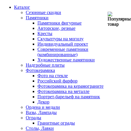
Каталог
Сезонные скидки
Памятники
Памятники фигурные
Авторские, резные
Кресты
Скульптуры на могилу
Индивидуальный проект
Современные памятники
(комбинированные)
Художественные памятники
Надгробные плиты
Фотокерамика
Фото на стекле
Российский фарфор
Фотокерамика на керамограните
Фотокерамика на металле
Портрет-барельеф на памятник
Декор
Ордена и медали
Вазы, Лампады
Ограды
Гранитные ограды
Столы, Лавки