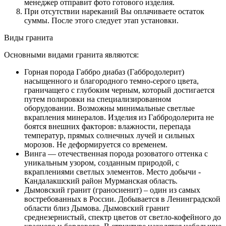
менеджер отправит фото готового изделия.
При отсутствии нареканий Вы оплачиваете остаток
суммы. После этого следует этап установки.
Виды гранита
Основными видами гранита являются:
Горная порода Габбро диабаз (Габбродолерит)
насыщенного и благородного темно-серого цвета,
граничащего с глубоким черным, который достигается
путем полировки на специализированном
оборудовании. Возможны минимальные светлые
вкрапления минералов. Изделия из Габбродолерита не
боятся внешних факторов: влажности, перепада
температур, прямых солнечных лучей и сильных
морозов. Не деформируется со временем.
Винга — отечественная порода розоватого оттенка с
уникальным узором, созданным природой, с
вкраплениями светлых элементов. Место добычи -
Кандалакшский район Мурманская область.
Дымовский гранит (граносиенит) – один из самых
востребованных в России. Добывается в Ленинградской
области близ Дымова. Дымовский гранит
среднезернистый, спектр цветов от светло-кофейного до