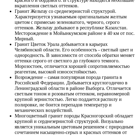
красного и бордового. В структуре находятся небольшие
вкрапления светлых оттенков.
Гранит Жельтау со среднезернистой структурой.
Характеризуется узнаваемым оригинальным желтым
цветом с примесью зеленоватого, черного, серого
оттенков. Жельтау добывают в республике Казахстан.
Месторождение в Мойынкумском районе в 40 км от пос.
Мирный.
Гранит Цветок Урала добывается в карьерах
Челябинской области. Его особенность - светлый цвет и
однородность. В зависимости от способа обратки меняет
оттенки серого от светлого до глубокого темного.
Морозостоек, отличается хорошей сопротивляемостью
реагентам, высокой износостойкостью.
Возрождение – самая популярная порода гранита в
Российской Федерации. Добывается круглогодично в
Ленинградской области в районе Выборга. Отличается
светлым тоном и розоватым оттенком, неравномерной
крупной зернистостью. Легко поддается распилу и
полировке, не боится перепадов температур и
механических воздействий.
Многоцветный гранит породы Красногорский обладает
крупной и серднезернистой структурой. Визуально
является уникальным цветовым решением с природным
сочетанием насыщенно-серых и красных оттенков от