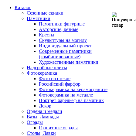
Каталог
Сезонные скидки
Памятники
Памятники фигурные
Авторские, резные
Кресты
Скульптуры на могилу
Индивидуальный проект
Современные памятники
(комбинированные)
Художественные памятники
Надгробные плиты
Фотокерамика
Фото на стекле
Российский фарфор
Фотокерамика на керамограните
Фотокерамика на металле
Портрет-барельеф на памятник
Декор
Ордена и медали
Вазы, Лампады
Ограды
Гранитные ограды
Столы, Лавки