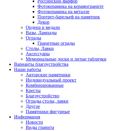
Российский фарфор
Фотокерамика на керамограните
Фотокерамика на металле
Портрет-барельеф на памятник
Декор
Ордена и медали
Вазы, Лампады
Ограды
Гранитные ограды
Столы, Лавки
Аксессуары
Мемориальные доски и литые таблички
Варианты благоустройства
Наши работы
Авторские памятники
Индивидуальный проект
Комбинированные
Кресты
Благоустройство
Ограды,столы, лавки
Другое
Памятники фигурные
Информация
Новости
Виды гранита