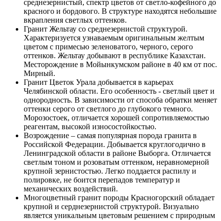
среднезернистый, спектр цветов от светло-кофейного до
красного и бордового. В структуре находятся небольшие
вкрапления светлых оттенков.
Гранит Жельтау со среднезернистой структурой.
Характеризуется узнаваемым оригинальным желтым
цветом с примесью зеленоватого, черного, серого
оттенков. Жельтау добывают в республике Казахстан.
Месторождение в Мойынкумском районе в 40 км от пос.
Мирный.
Гранит Цветок Урала добывается в карьерах
Челябинской области. Его особенность - светлый цвет и
однородность. В зависимости от способа обратки меняет
оттенки серого от светлого до глубокого темного.
Морозостоек, отличается хорошей сопротивляемостью
реагентам, высокой износостойкостью.
Возрождение – самая популярная порода гранита в
Российской Федерации. Добывается круглогодично в
Ленинградской области в районе Выборга. Отличается
светлым тоном и розоватым оттенком, неравномерной
крупной зернистостью. Легко поддается распилу и
полировке, не боится перепадов температур и
механических воздействий.
Многоцветный гранит породы Красногорский обладает
крупной и серднезернистой структурой. Визуально
является уникальным цветовым решением с природным