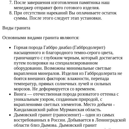
После завершения изготовления памятника наш
менеджер отправит фото готового изделия.
При отсутствии нареканий Вы оплачиваете остаток
суммы. После этого следует этап установки.
Виды гранита
Основными видами гранита являются:
Горная порода Габбро диабаз (Габбродолерит)
насыщенного и благородного темно-серого цвета,
граничащего с глубоким черным, который достигается
путем полировки на специализированном
оборудовании. Возможны минимальные светлые
вкрапления минералов. Изделия из Габбродолерита не
боятся внешних факторов: влажности, перепада
температур, прямых солнечных лучей и сильных
морозов. Не деформируется со временем.
Винга — отечественная порода розоватого оттенка с
уникальным узором, созданным природой, с
вкраплениями светлых элементов. Место добычи -
Кандалакшский район Мурманская область.
Дымовский гранит (граносиенит) – один из самых
востребованных в России. Добывается в Ленинградской
области близ Дымова. Дымовский гранит