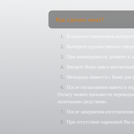
Как сделать заказ?
В каталоге памятников выберите
Выберите художественное оформ
При необходимости добавьте к з
Введите Ваше имя и контактный
Менеджер свяжется с Вами для у
После согласования макета и по
Оплату можно произвести переводом 
наличными средствами.
После завершения изготовления
При отсутствии нареканий Вы оп