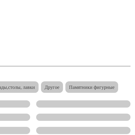
ады,столы, лавки
Другое
Памятники фигурные