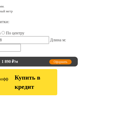
мм.
нный метр
итки:
а
По центру
Длина м:
1 890
₽/м
Оформить
Купить в
кредит