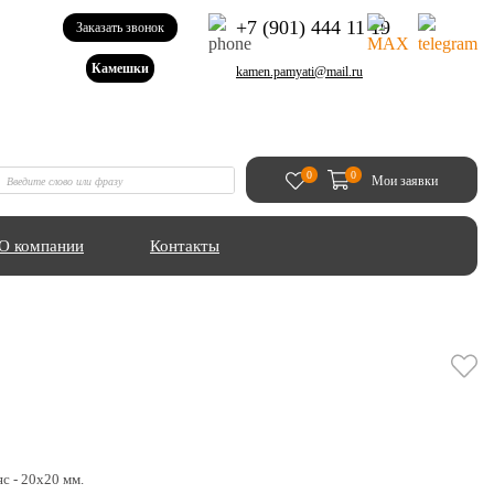
+7 (901) 444 11 19
Заказать звонок
Камешки
kamen.pamyati@mail.ru
0
0
Мои заявки
О компании
Контакты
с - 20х20 мм.