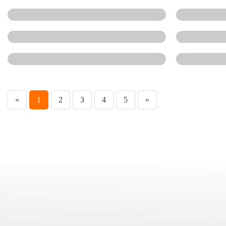
«
1
2
3
4
5
»