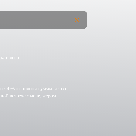
 каталога.
нее 50% от полной суммы заказа.
чной встрече с менеджером