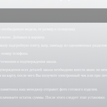
 необходимую модель, ее размер и полировку.
ление. Добавьте в корзину.
аказу надгробную плиту, вазу, лампаду из одноименных разделов
 номер телефона.
точнения и подтверждения заказа.
дтверждения всех деталей заказа необходимо внести аванс не ме
на карту, после чего Вы получите электронный чек или при ли
 памятника наш менеджер отправит фото готового изделия.
лачиваете остаток суммы. После этого следует этап установки.